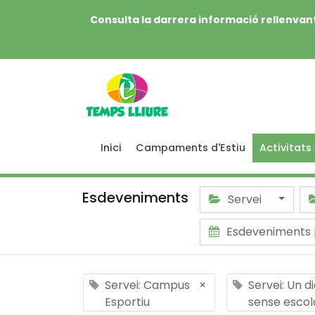
Consulta la darrera informació rellenvant
Inici
Campaments d'Estiu
Activitats
Esdeveniments
Servei
Esdeveniments 
Servei: Campus
×
Servei: Un d
Esportiu
sense escol