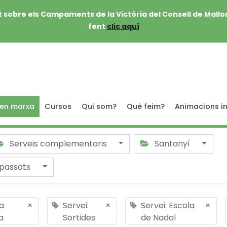
 sobre els Campaments de la Victòria del Consell de Mallo
fent
clic aquí
 en marxa
Cursos
Qui som?
Què feim?
Animacions in
Serveis complementaris
Santanyí
passats
ia
×
Servei:
×
Servei: Escola
×
a
Sortides
de Nadal