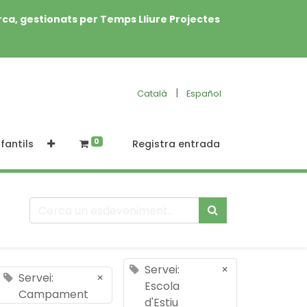
rca, gestionats per Temps Lliure Projectes
|
Català
Español
0
fantils
Registra entrada
Servei:
×
Servei:
×
Escola
Campament
d'Estiu