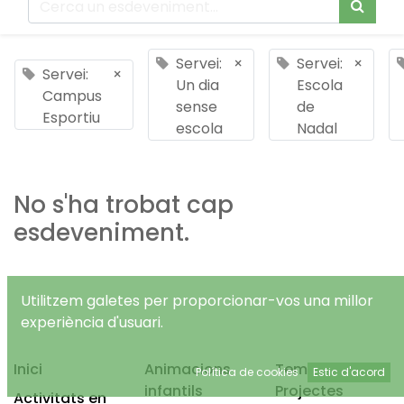
Servei:
×
Servei:
×
Servei:
×
Un dia
Escola
Campus
sense
de
Esportiu
escola
Nadal
No s'ha trobat cap
esdeveniment.
Utilitzem galetes per proporcionar-vos una millor
experiència d'usuari.
Inici
Animacions
Temps Lliure
Política de cookies
Estic d'acord
infantils
Projectes
Activitats en