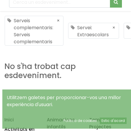
Serveis
×
complementaris:
Servei:
×
Serveis
Extraescolars
complementaris
No s'ha trobat cap
esdeveniment.
Utilitzem galetes per proporcionar-vos una millor
experiència d'usuari.
Inici
Animacions
Temps Lliure
Política de cookies
Estic d'acord
infantils
Projectes
Activitats en