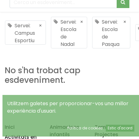
Servei:
×
Servei:
×
Servei:
×
Escola
Escola
Campus
de
de
Esportiu
Nadal
Pasqua
No s'ha trobat cap
esdeveniment.
Utilitzem galetes per proporcionar-vos una millor
experiència d'usuari.
Inici
Animacions
Temps Lliure
Política de cookies
Estic d'acord
infantils
Projectes
Activitats en