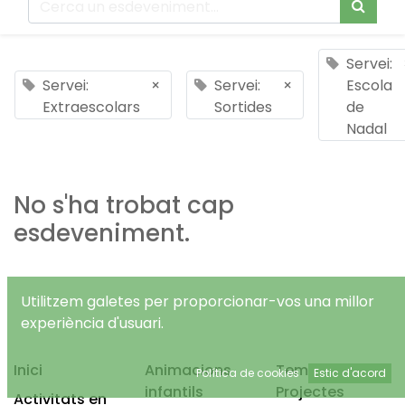
Servei:
Servei:
×
Servei:
×
Escola
Extraescolars
Sortides
de
Nadal
No s'ha trobat cap
esdeveniment.
Utilitzem galetes per proporcionar-vos una millor
experiència d'usuari.
Inici
Animacions
Temps Lliure
Política de cookies
Estic d'acord
infantils
Projectes
Activitats en