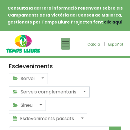
Consulta la darrera informació rellenvant sobre els
Campaments de la Victòria del Consell de Mallorca,
gestionats per Temps Lliure Projectes fent
clic aquí
|
Català
Español
Esdeveniments
Servei
Serveis complementaris
Sineu
Esdeveniments passats