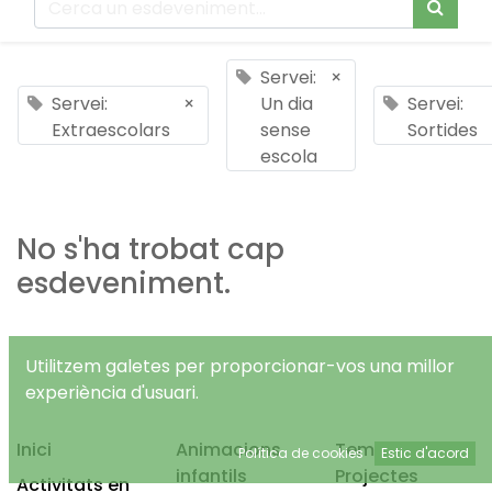
Servei:
×
Servei:
×
Un dia
Servei:
Extraescolars
sense
Sortides
escola
No s'ha trobat cap
esdeveniment.
Utilitzem galetes per proporcionar-vos una millor
experiència d'usuari.
Inici
Animacions
Temps Lliure
Política de cookies
Estic d'acord
infantils
Projectes
Activitats en