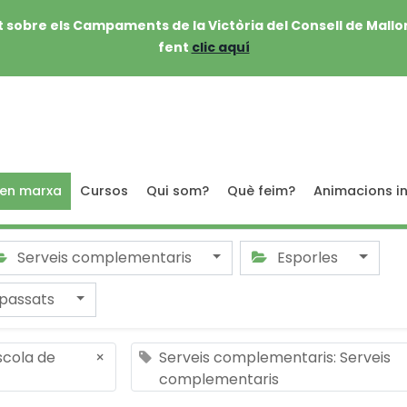
 sobre els Campaments de la Victòria del Consell de Mallo
fent
clic aquí
 en marxa
Cursos
Qui som?
Què feim?
Animacions in
Serveis complementaris
Esporles
passats
scola de
×
Serveis complementaris: Serveis
complementaris