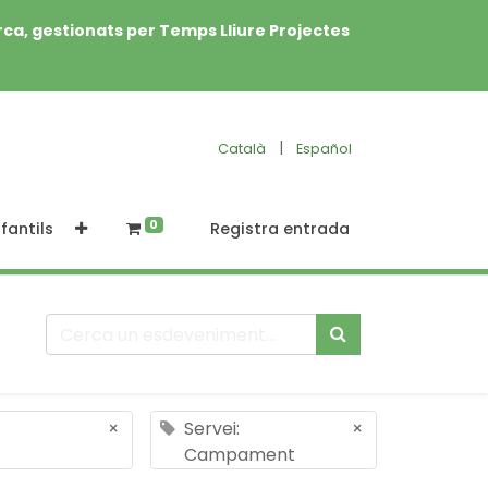
rca, gestionats per Temps Lliure Projectes
|
Català
Español
0
fantils
Registra entrada
×
Servei:
×
Campament