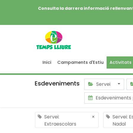
Consulta la darrera informació rellenvant
Inici
Campaments d'Estiu
Activitats
Esdeveniments
Servei
Esdeveniments 
Servei:
×
Servei: E
Extraescolars
Nadal