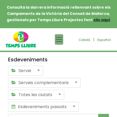
Consulta la darrera informació rellenvant sobre els
Campaments de la Victòria del Consell de Mallorca,
gestionats per Temps Lliure Projectes fent
clic aquí
|
Català
Español
Esdeveniments
Servei
Serveis complementaris
Totes les ciutats
Esdeveniments passats