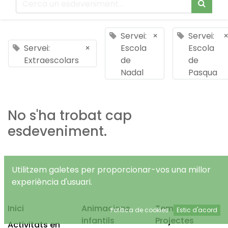
Servei:
×
Servei:
Servei:
×
Escola
Escola
Extraescolars
de
de
Nadal
Pasqua
No s'ha trobat cap
esdeveniment.
Utilitzem galetes per proporcionar-vos una millor
experiència d'usuari.
Inici
Animacions
Temps Lliure
Política de cookies
Estic d'acord
infantils
Projectes
Activitats en