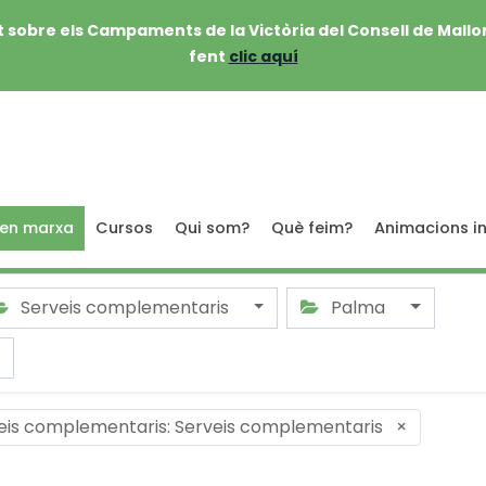
 sobre els Campaments de la Victòria del Consell de Mallo
fent
clic aquí
 en marxa
Cursos
Qui som?
Què feim?
Animacions in
Serveis complementaris
Palma
eis complementaris: Serveis complementaris
×