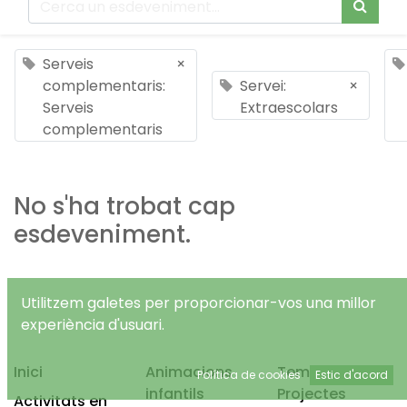
Serveis
×
complementaris:
Servei:
×
Serveis
Extraescolars
complementaris
No s'ha trobat cap
esdeveniment.
Utilitzem galetes per proporcionar-vos una millor
experiència d'usuari.
Inici
Animacions
Temps Lliure
Política de cookies
Estic d'acord
infantils
Projectes
Activitats en