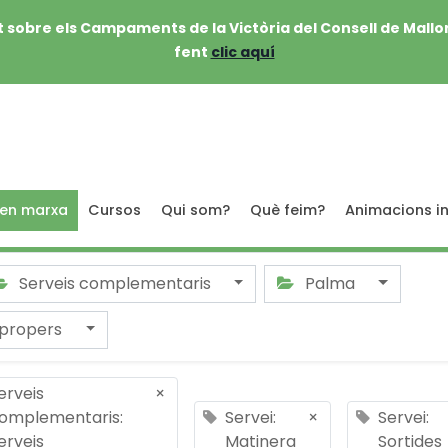
 sobre els Campaments de la Victòria del Consell de Mallo
fent
clic aquí
 en marxa
Cursos
Qui som?
Què feim?
Animacions in
Serveis complementaris
Palma
 propers
erveis
×
omplementaris:
Servei:
×
Servei:
erveis
Matinera
Sortides