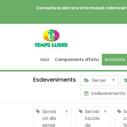
Consulta la darrera informació rellenvant
Inici
Campaments d'Estiu
Activitats
Esdeveniments
Servei
Esdeveniments
Servei:
×
Servei:
×
S
Un dia
Escola
c
sense
de
S