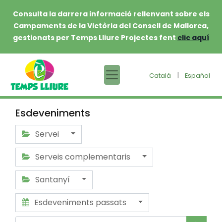
Consulta la darrera informació rellenvant sobre els
Campaments de la Victòria del Consell de Mallorca,
gestionats per Temps Lliure Projectes fent
clic aquí
|
Català
Español
Esdeveniments
Servei
Serveis complementaris
Santanyí
Esdeveniments passats