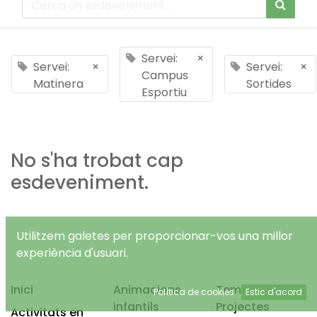
Servei:
×
Servei:
×
Servei:
×
Campus
Matinera
Sortides
Esportiu
No s'ha trobat cap
esdeveniment.
Utilitzem galetes per proporcionar-vos una millor
experiència d'usuari.
Inici
Animacions
Temps Lliure
Política de cookies
Estic d'acord
infantils
Projectes
Activitats en