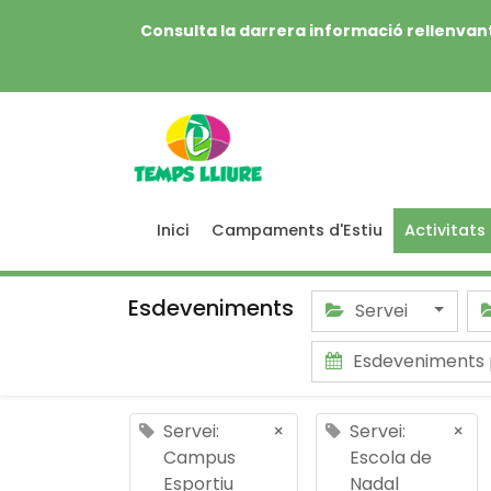
Consulta la darrera informació rellenvant
Inici
Campaments d'Estiu
Activitats
Esdeveniments
Servei
Esdeveniments 
Servei:
×
Servei:
×
Campus
Escola de
Esportiu
Nadal