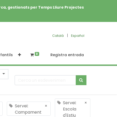
rca, gestionats per Temps Lliure Projectes
|
Català
Español
0
fantils
Registra entrada
Servei:
×
Servei:
×
Escola
Campament
d'Estiu