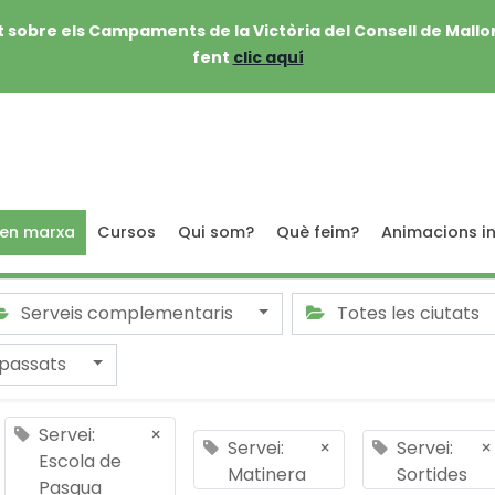
 sobre els Campaments de la Victòria del Consell de Mallo
fent
clic aquí
 en marxa
Cursos
Qui som?
Què feim?
Animacions in
Serveis complementaris
Totes les ciutats
passats
Servei:
×
Servei:
×
Servei:
×
Escola de
Matinera
Sortides
Pasqua