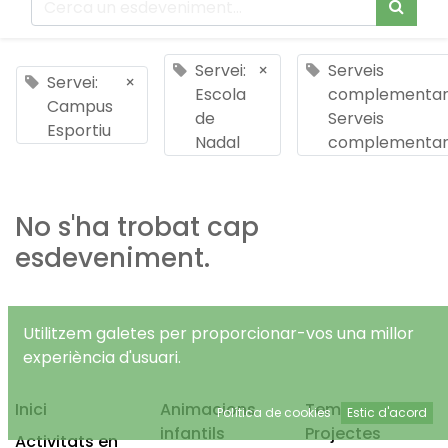
Servei:
×
Serveis
Servei:
×
Escola
complementari
Campus
de
Serveis
Esportiu
Nadal
complementar
No s'ha trobat cap
esdeveniment.
Utilitzem galetes per proporcionar-vos una millor
experiència d'usuari.
Inici
Animacions
Temps Lliure
Política de cookies
Estic d'acord
infantils
Projectes
Activitats en