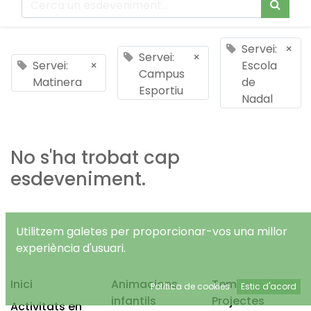
Servei:
×
Servei:
×
Servei:
×
Escola
Campus
Matinera
de
Esportiu
Nadal
No s'ha trobat cap
esdeveniment.
Utilitzem galetes per proporcionar-vos una millor
experiència d'usuari.
Inici
Animacions
Temps Lliure
Política de cookies
Estic d'acord
infantils
Projectes
Activitats en