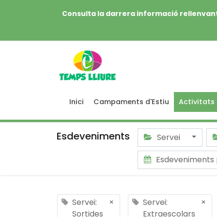
Consulta la darrera informació rellenvant
Inici
Campaments d'Estiu
Activitats
Esdeveniments
Servei
Esdeveniments 
Servei:
×
Servei:
×
Sortides
Extraescolars