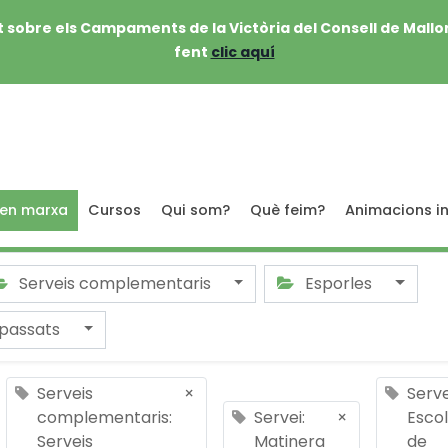
 sobre els Campaments de la Victòria del Consell de Mallo
fent
clic aquí
 en marxa
Cursos
Qui som?
Què feim?
Animacions in
Serveis complementaris
Esporles
passats
Serveis
×
Serve
complementaris:
Servei:
×
Esco
Serveis
Matinera
de