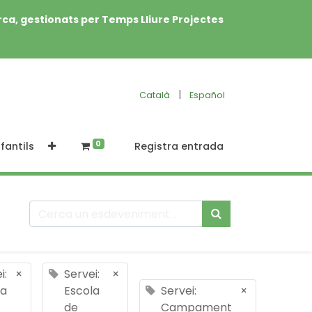
rca, gestionats per Temps Lliure Projectes
|
Català
Español
0
fantils
Registra entrada
i:
×
Servei:
×
la
Escola
Servei:
×
de
Campament