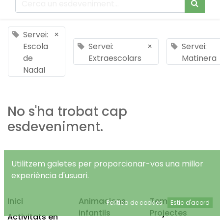
Servei:
×
Escola
Servei:
×
Servei:
de
Extraescolars
Matinera
Nadal
No s'ha trobat cap
esdeveniment.
Utilitzem galetes per proporcionar-vos una millor
experiència d'usuari.
Inici
Animacions
Temps Lliure
Política de cookies
Estic d'acord
infantils
Projectes
Activitats en