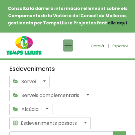
Consulta la darrera informació rellenvant sobre els
Campaments de la Victòria del Consell de Mallorca,
gestionats per Temps Lliure Projectes fent
clic aquí
|
Català
Español
Esdeveniments
Servei
Serveis complementaris
Alcúdia
Esdeveniments passats