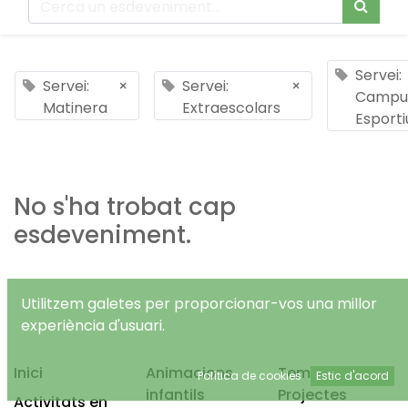
Servei:
Servei:
×
Servei:
×
Campu
Matinera
Extraescolars
Esporti
No s'ha trobat cap
esdeveniment.
Utilitzem galetes per proporcionar-vos una millor
experiència d'usuari.
Inici
Animacions
Temps Lliure
Política de cookies
Estic d'acord
infantils
Projectes
Activitats en