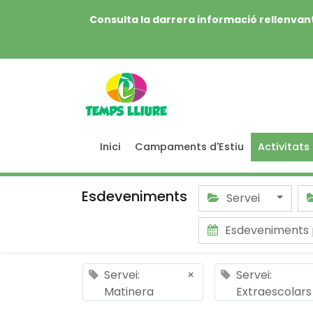
Consulta la darrera informació rellenvant
Inici
Campaments d'Estiu
Activitats
Esdeveniments
Servei
Esdeveniments 
Servei:
×
Servei:
Matinera
Extraescolars