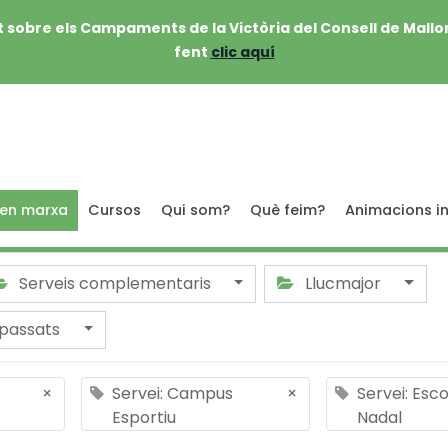
 sobre els Campaments de la Victòria del Consell de Mallo
fent
clic aquí
 en marxa
Cursos
Qui som?
Què feim?
Animacions in
Serveis complementaris
Llucmajor
passats
×
Servei: Campus
×
Servei: Esc
Esportiu
Nadal