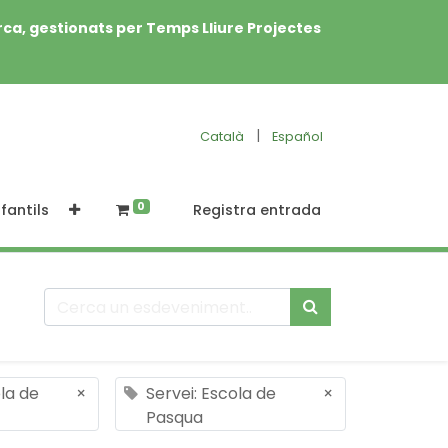
rca, gestionats per Temps Lliure Projectes
|
Català
Español
0
fantils
Registra entrada
ola de
×
Servei: Escola de
×
Pasqua