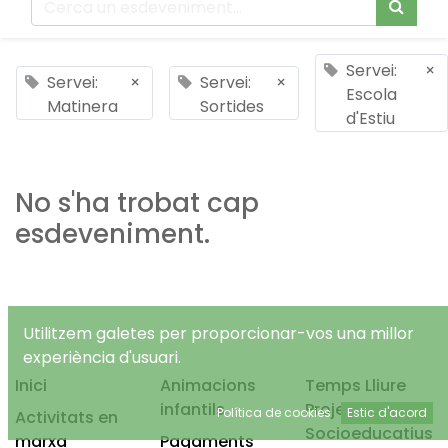
Servei:
×
Servei:
×
Servei:
×
Escola
Matinera
Sortides
d'Estiu
No s'ha trobat cap
esdeveniment.
Utilitzem galetes per proporcionar-vos una millor
experiència d'usuari.
Inici
Animacions
Temps Lliure
infantils
Projectes
Política de cookies
Estic d'acord
Activitats en
Socioeducatius
marxa
Pagaments