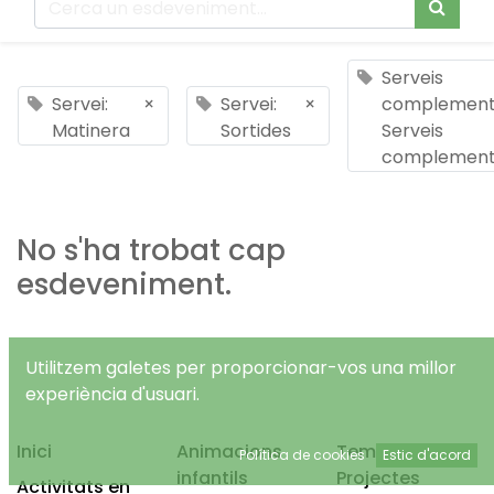
Serveis
Servei:
×
Servei:
×
complementa
Matinera
Sortides
Serveis
complement
No s'ha trobat cap
esdeveniment.
Utilitzem galetes per proporcionar-vos una millor
experiència d'usuari.
Inici
Animacions
Temps Lliure
Política de cookies
Estic d'acord
infantils
Projectes
Activitats en