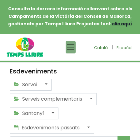
Consulta la darrera informació rellenvant sobre els
Campaments de la Victòria del Consell de Mallorca,
gestionats per Temps Lliure Projectes fent
clic aquí
|
Català
Español
Esdeveniments
Servei
Serveis complementaris
Santanyí
Esdeveniments passats