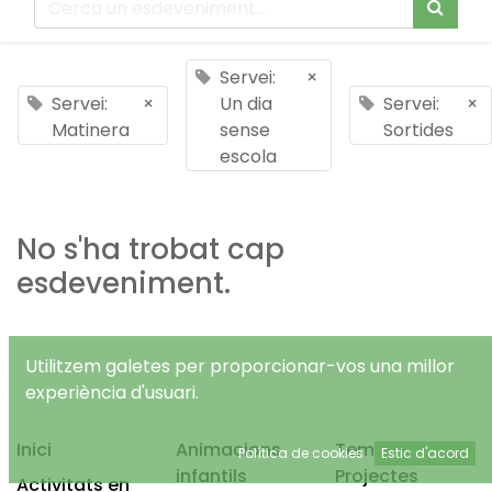
Servei:
×
Servei:
×
Un dia
Servei:
×
Matinera
sense
Sortides
escola
No s'ha trobat cap
esdeveniment.
Utilitzem galetes per proporcionar-vos una millor
experiència d'usuari.
Inici
Animacions
Temps Lliure
Política de cookies
Estic d'acord
infantils
Projectes
Activitats en