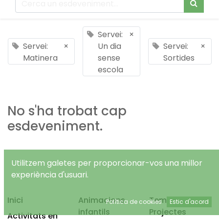
Servei:
×
Servei:
×
Un dia
Servei:
×
Matinera
sense
Sortides
escola
No s'ha trobat cap
esdeveniment.
Utilitzem galetes per proporcionar-vos una millor
experiència d'usuari.
Inici
Animacions
Temps Lliure
Política de cookies
Estic d'acord
infantils
Projectes
Activitats en