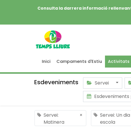
Consulta la darrera informació rellenvant
Inici
Campaments d'Estiu
Activitats
Esdeveniments
Servei
Esdeveniments 
Servei:
×
Servei: Un di
Matinera
escola