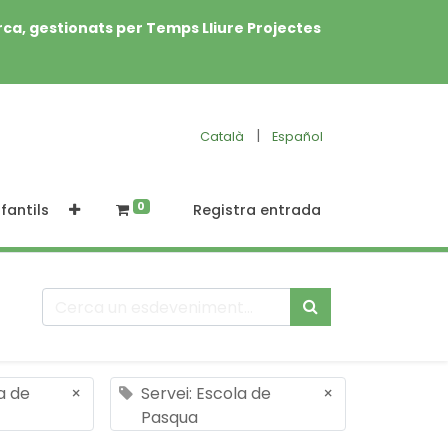
rca, gestionats per Temps Lliure Projectes
|
Català
Español
0
fantils
Registra entrada
a de
×
Servei: Escola de
×
Pasqua