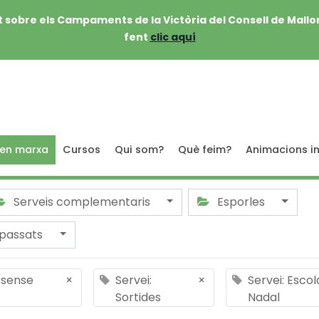
 sobre els Campaments de la Victòria del Consell de Mallo
fent
clic aquí
 en marxa
Cursos
Qui som?
Què feim?
Animacions in
Serveis complementaris
Esporles
passats
a sense
×
Servei:
×
Servei: Escol
Sortides
Nadal