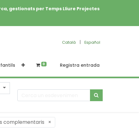
rca, gestionats per Temps Lliure Projectes
|
Català
Español
0
fantils
Registra entrada
is complementaris
×