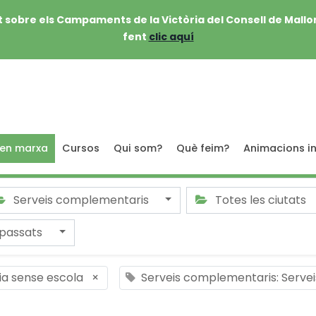
 sobre els Campaments de la Victòria del Consell de Mallo
fent
clic aquí
 en marxa
Cursos
Qui som?
Què feim?
Animacions in
Serveis complementaris
Totes les ciutats
passats
dia sense escola
×
Serveis complementaris: Serve