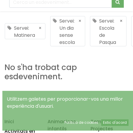
Servei:
×
Servei:
×
Servei:
×
Un dia
Escola
Matinera
sense
de
escola
Pasqua
No s'ha trobat cap
esdeveniment.
Utilitzem galetes per proporcionar-vos una millor
experiència d'usuari.
Inici
Animacions
Temps Lliure
Política de cookies
Estic d'acord
infantils
Projectes
Activitats en