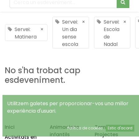
Servei:
×
Servei:
×
Servei:
×
Un dia
Escola
Matinera
sense
de
escola
Nadal
No s'ha trobat cap
esdeveniment.
Utilitzem galetes per proporcionar-vos una millor
experiència d'usuari.
Inici
Animacions
Temps Lliure
Política de cookies
Estic d'acord
infantils
Projectes
Activitats en