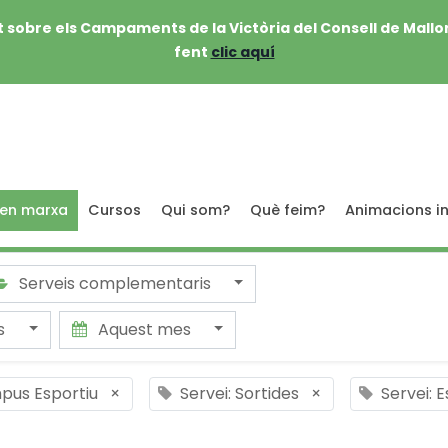
 sobre els Campaments de la Victòria del Consell de Mallo
fent
clic aquí
 en marxa
Cursos
Qui som?
Què feim?
Animacions in
Serveis complementaris
ts
Aquest mes
pus Esportiu
×
Servei: Sortides
×
Servei: E