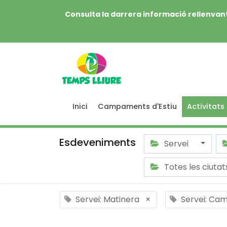
Consulta la darrera informació rellenvant
Inici
Campaments d'Estiu
Activitats
Esdeveniments
Servei
Totes les ciuta
Servei: Matinera
×
Servei: Cam