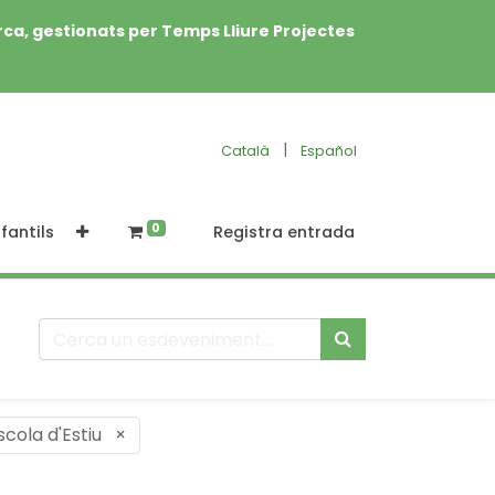
rca, gestionats per Temps Lliure Projectes
|
Català
Español
0
fantils
Registra entrada
scola d'Estiu
×