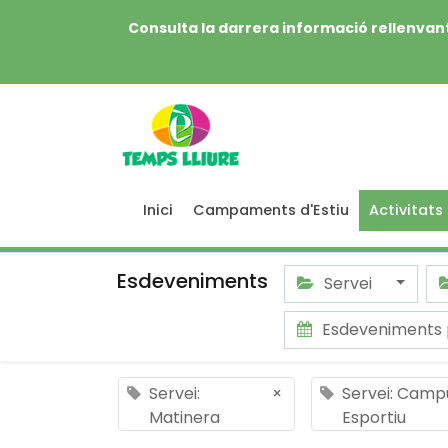
Consulta la darrera informació rellenvant
Inici
Campaments d'Estiu
Activitats
Esdeveniments
Servei
Esdeveniments 
Servei:
×
Servei: Camp
Matinera
Esportiu