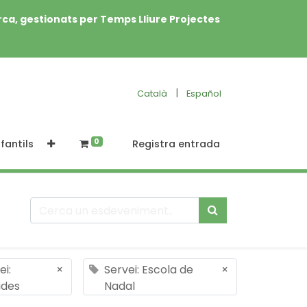
rca, gestionats per Temps Lliure Projectes
|
Català
Español
0
fantils
Registra entrada
ei:
×
Servei: Escola de
×
ides
Nadal