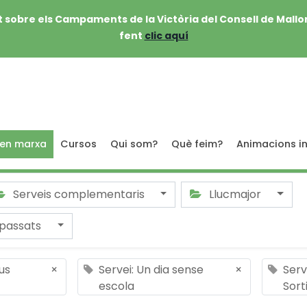
 sobre els Campaments de la Victòria del Consell de Mallo
fent
clic aquí
 en marxa
Cursos
Qui som?
Què feim?
Animacions in
Serveis complementaris
Llucmajor
passats
us
×
Servei: Un dia sense
×
Serv
escola
Sort