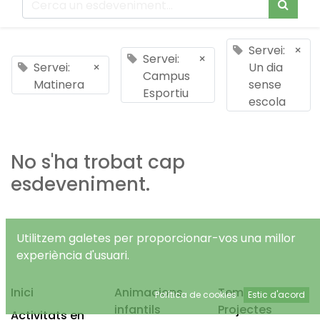
Servei:
×
Servei:
×
Servei:
×
Un dia
Campus
Matinera
sense
Esportiu
escola
No s'ha trobat cap
esdeveniment.
Utilitzem galetes per proporcionar-vos una millor
experiència d'usuari.
Inici
Animacions
Temps Lliure
Política de cookies
Estic d'acord
infantils
Projectes
Activitats en