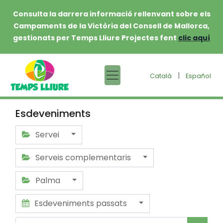
Consulta la darrera informació rellenvant sobre els
Campaments de la Victòria del Consell de Mallorca,
gestionats per Temps Lliure Projectes fent
clic aquí
|
Català
Español
Esdeveniments
Servei
Serveis complementaris
Palma
Esdeveniments passats