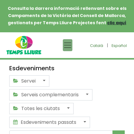
Consulta la darrera informació rellenvant sobre els
Campaments de la Victòria del Consell de Mallorca,
gestionats per Temps Lliure Projectes fent
clic aquí
|
Català
Español
Esdeveniments
Servei
Serveis complementaris
Totes les ciutats
Esdeveniments passats