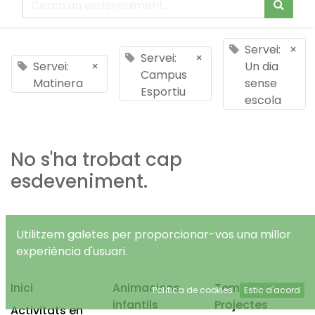
Servei:
×
Servei:
×
Servei:
×
Un dia
Campus
Matinera
sense
Esportiu
escola
No s'ha trobat cap
esdeveniment.
Utilitzem galetes per proporcionar-vos una millor
experiència d'usuari.
Inici
Animacions
Temps Lliure
Política de cookies
Estic d'acord
infantils
Projectes
Activitats en