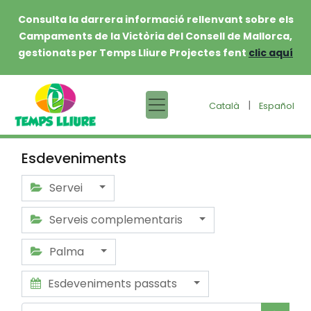
Consulta la darrera informació rellenvant sobre els
Campaments de la Victòria del Consell de Mallorca,
gestionats per Temps Lliure Projectes fent
clic aquí
|
Català
Español
Esdeveniments
Servei
Serveis complementaris
Palma
Esdeveniments passats