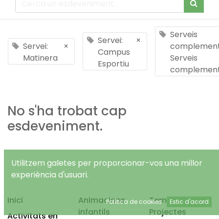
Serveis
Servei:
×
Servei:
×
complementa
Campus
Matinera
Serveis
Esportiu
complement
No s'ha trobat cap
esdeveniment.
Utilitzem galetes per proporcionar-vos una millor
experiència d'usuari.
Inici
Animacions
Temps Lliure
Política de cookies
Estic d'acord
infantils
Projectes
Activitats en