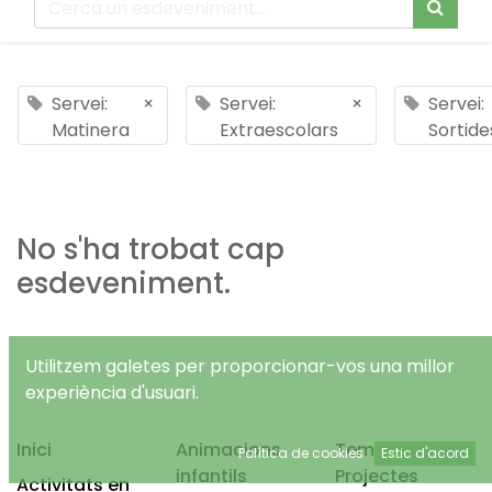
Servei:
×
Servei:
×
Servei:
Matinera
Extraescolars
Sortide
No s'ha trobat cap
esdeveniment.
Utilitzem galetes per proporcionar-vos una millor
experiència d'usuari.
Inici
Animacions
Temps Lliure
Política de cookies
Estic d'acord
infantils
Projectes
Activitats en