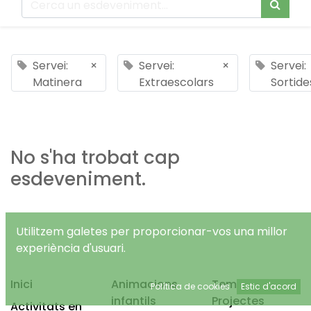
Servei:
×
Servei:
×
Servei:
Matinera
Extraescolars
Sortide
No s'ha trobat cap
esdeveniment.
Utilitzem galetes per proporcionar-vos una millor
experiència d'usuari.
Inici
Animacions
Temps Lliure
Política de cookies
Estic d'acord
infantils
Projectes
Activitats en