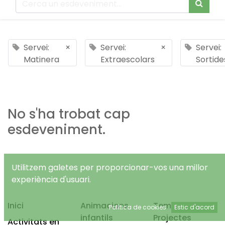
Servei:
×
Servei:
×
Servei:
Matinera
Extraescolars
Sortide
No s'ha trobat cap
esdeveniment.
Utilitzem galetes per proporcionar-vos una millor
experiència d'usuari.
Inici
Animacions
Temps Lliure
Política de cookies
Estic d'acord
infantils
Projectes
Activitats en