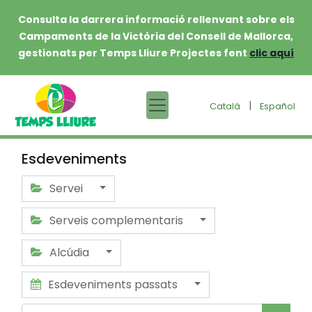
Consulta la darrera informació rellenvant sobre els
Campaments de la Victòria del Consell de Mallorca,
gestionats per Temps Lliure Projectes fent
clic aquí
|
Català
Español
Esdeveniments
Servei
Serveis complementaris
Alcúdia
Esdeveniments passats