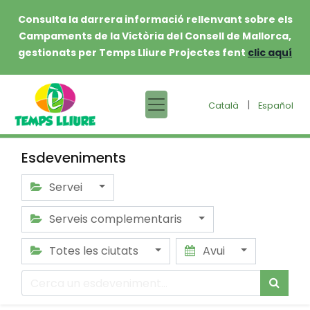
Consulta la darrera informació rellenvant sobre els
Campaments de la Victòria del Consell de Mallorca,
gestionats per Temps Lliure Projectes fent
clic aquí
|
Català
Español
Esdeveniments
Servei
Serveis complementaris
Totes les ciutats
Avui