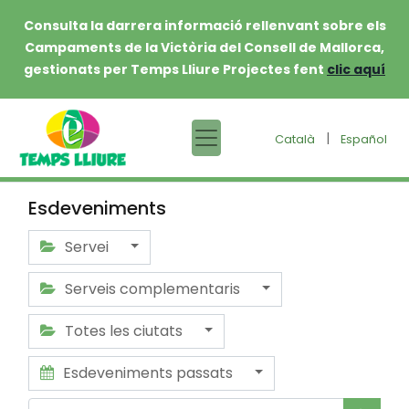
Consulta la darrera informació rellenvant sobre els
Campaments de la Victòria del Consell de Mallorca,
gestionats per Temps Lliure Projectes fent
clic aquí
|
Català
Español
Esdeveniments
Servei
Serveis complementaris
Totes les ciutats
Esdeveniments passats