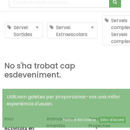
Serveis
Servei:
×
Servei:
×
complem
Sortides
Extraescolars
Serveis
comple
No s'ha trobat cap
esdeveniment.
Utilitzem galetes per proporcionar-vos una millor
experiència d'usuari.
Inici
Animacions
Temps Lliure
Política de cookies
Estic d'acord
infantils
Projectes
Activitats en