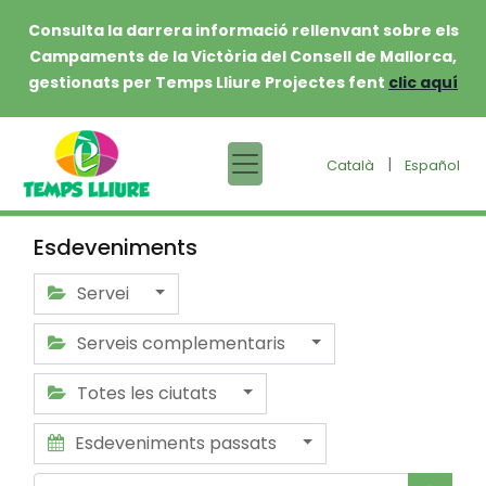
Consulta la darrera informació rellenvant sobre els
Campaments de la Victòria del Consell de Mallorca,
gestionats per Temps Lliure Projectes fent
clic aquí
|
Català
Español
Esdeveniments
Servei
Serveis complementaris
Totes les ciutats
Esdeveniments passats