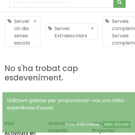
Servei:
×
Serveis
Un dia
Servei:
×
compleme
sense
Extraescolars
Serveis
escola
compleme
No s'ha trobat cap
esdeveniment.
Utilitzem galetes per proporcionar-vos una millor
experiència d'usuari.
Inici
Animacions
Temps Lliure
Política de cookies
Estic d'acord
infantils
Projectes
Activitats en