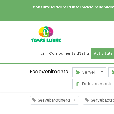
Consulta la darrera informació rellenvant
Inici
Campaments d'Estiu
Activitats
Esdeveniments
Servei
Esdeveniments
Servei: Matinera
×
Servei: Ext