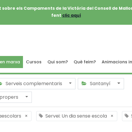
 sobre els Campaments de la Victòria del Consell de Mallo
fent
clic aquí
 en marxa
Cursos
Qui som?
Què feim?
Animacions in
Serveis complementaris
Santanyí
 propers
raescolars
×
Servei: Un dia sense escola
×