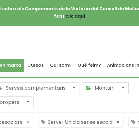
 sobre els Campaments de la Victòria del Consell de Mallo
fent
clic aquí
 en marxa
Cursos
Qui som?
Què feim?
Animacions in
Serveis complementaris
Montuïri
 propers
raescolars
×
Servei: Un dia sense escola
×