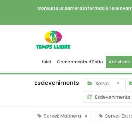
Consulta la darrera informació rellenvant
Inici
Campaments d'Estiu
Activitats
Esdeveniments
Servei
Esdeveniments
Servei: Matinera
×
Servei: Ext