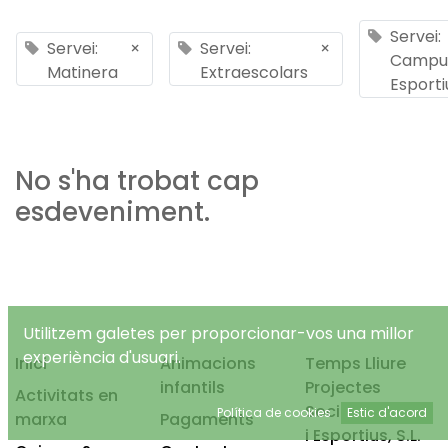
Servei:
Servei:
×
Servei:
×
Campu
Matinera
Extraescolars
Esporti
No s'ha trobat cap
esdeveniment.
Utilitzem galetes per proporcionar-vos una millor
experiència d'usuari.
Inici
Animacions
Temps Lliure
infantils
Projectes
Activitats en
Socioeducatius
Política de cookies
Estic d'acord
marxa
Pagaments
i Esportius, S.L.