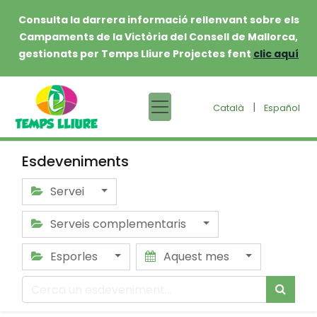
Consulta la darrera informació rellenvant sobre els
Campaments de la Victòria del Consell de Mallorca,
gestionats per Temps Lliure Projectes fent
clic aquí
|
Català
Español
Esdeveniments
Servei
Serveis complementaris
Esporles
Aquest mes