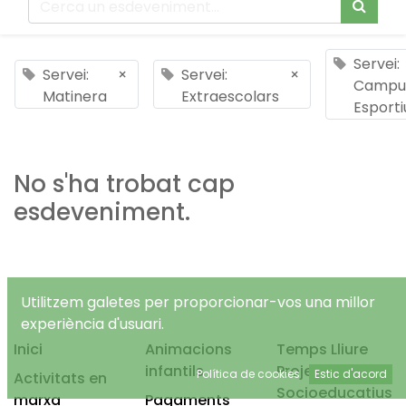
Servei:
Servei:
×
Servei:
×
Campu
Matinera
Extraescolars
Esporti
No s'ha trobat cap
esdeveniment.
Utilitzem galetes per proporcionar-vos una millor
experiència d'usuari.
Inici
Animacions
Temps Lliure
infantils
Projectes
Política de cookies
Estic d'acord
Activitats en
Socioeducatius
marxa
Pagaments