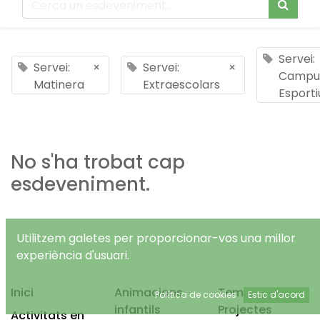
Servei:
Servei:
×
Servei:
×
Campu
Matinera
Extraescolars
Esporti
No s'ha trobat cap
esdeveniment.
Utilitzem galetes per proporcionar-vos una millor
experiència d'usuari.
Inici
Animacions
Temps Lliure
Política de cookies
Estic d'acord
infantils
Projectes
Activitats en