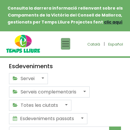
Consulta la darrera informació rellenvant sobre els
Campaments de la Victòria del Consell de Mallorca,
gestionats per Temps Lliure Projectes fent
clic aquí
|
Català
Español
Esdeveniments
Servei
Serveis complementaris
Totes les ciutats
Esdeveniments passats