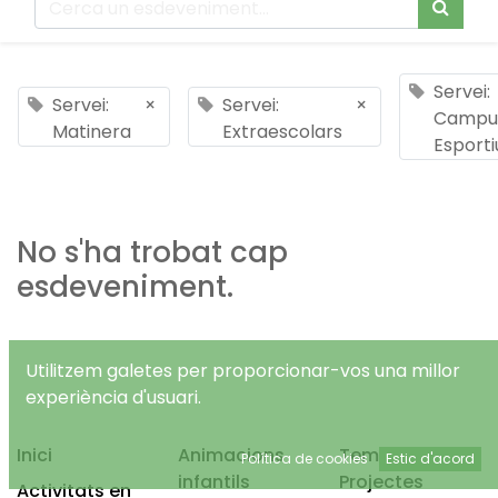
Servei:
Servei:
×
Servei:
×
Campu
Matinera
Extraescolars
Esporti
No s'ha trobat cap
esdeveniment.
Utilitzem galetes per proporcionar-vos una millor
experiència d'usuari.
Inici
Animacions
Temps Lliure
Política de cookies
Estic d'acord
infantils
Projectes
Activitats en