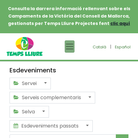
Consulta la darrera informació rellenvant sobre els
Campaments de la Victòria del Consell de Mallorca,
gestionats per Temps Lliure Projectes fent
clic aquí
|
Català
Español
Esdeveniments
Servei
Serveis complementaris
Selva
Esdeveniments passats