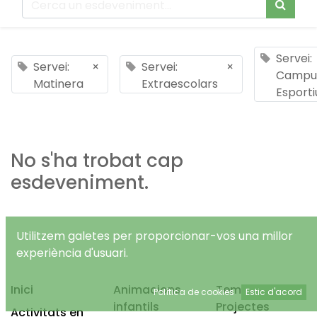
Servei:
Servei:
×
Servei:
×
Campu
Matinera
Extraescolars
Esporti
No s'ha trobat cap
esdeveniment.
Utilitzem galetes per proporcionar-vos una millor
experiència d'usuari.
Inici
Animacions
Temps Lliure
Política de cookies
Estic d'acord
infantils
Projectes
Activitats en