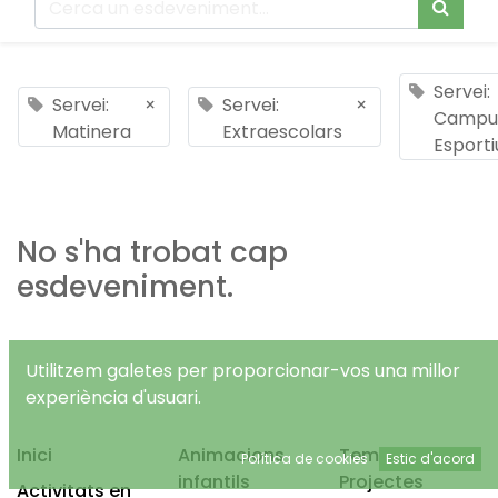
Servei:
Servei:
×
Servei:
×
Campu
Matinera
Extraescolars
Esporti
No s'ha trobat cap
esdeveniment.
Utilitzem galetes per proporcionar-vos una millor
experiència d'usuari.
Inici
Animacions
Temps Lliure
Política de cookies
Estic d'acord
infantils
Projectes
Activitats en