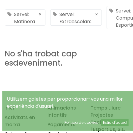
Servei:
Servei:
×
Servei:
×
Campu
Matinera
Extraescolars
Esporti
No s'ha trobat cap
esdeveniment.
Utilitzem galetes per proporcionar-vos una millor
experiència d'usuari.
Inici
Animacions
Temps Lliure
infantils
Projectes
Activitats en
Socioeducatius
Política de cookies
Estic d'acord
marxa
Pagaments
i Esportius, S.L.