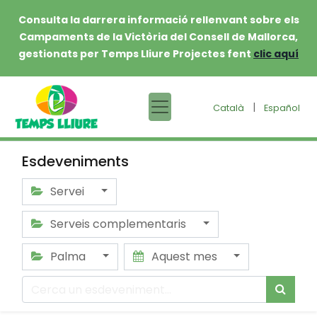
Consulta la darrera informació rellenvant sobre els
Campaments de la Victòria del Consell de Mallorca,
gestionats per Temps Lliure Projectes fent
clic aquí
|
Català
Español
Esdeveniments
Servei
Serveis complementaris
Palma
Aquest mes