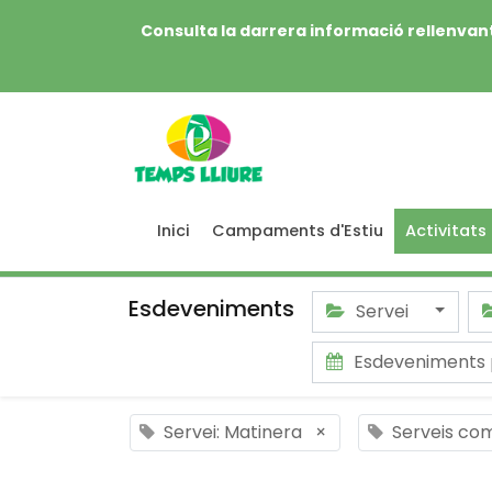
Consulta la darrera informació rellenvant
Inici
Campaments d'Estiu
Activitats
Esdeveniments
Servei
Esdeveniments
Servei: Matinera
×
Serveis co