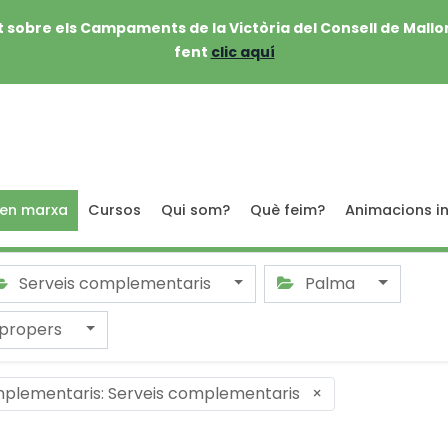
 sobre els Campaments de la Victòria del Consell de Mallo
fent
clic aquí
 en marxa
Cursos
Qui som?
Què feim?
Animacions in
Serveis complementaris
Palma
 propers
mplementaris: Serveis complementaris
×